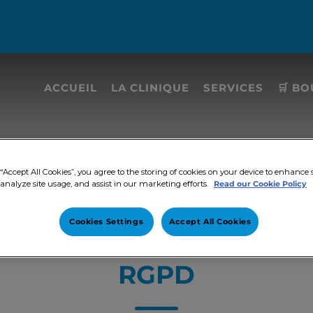
ACCUEIL
LA CLINIQUE
SERVICES
🛒 BO
inaire Beguin
“Accept All Cookies”, you agree to the storing of cookies on your device to enhance s
 analyze site usage, and assist in our marketing efforts.
Read our Cookie Policy
Cookies Settings
Accept All Cookies
RGPD